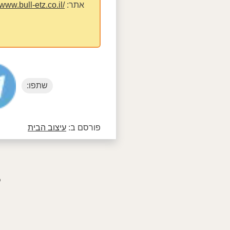
אתר:
/www.bull-etz.co.il/
שתפו:
פורסם ב:
עיצוב הבית
פ