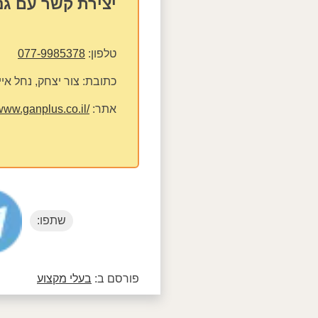
יצירת קשר עם גנ
טלפון:
077-9985378
כתובת:
צור יצחק, נחל איילון
אתר:
/www.ganplus.co.il/
שתפו:
פורסם ב:
בעלי מקצוע