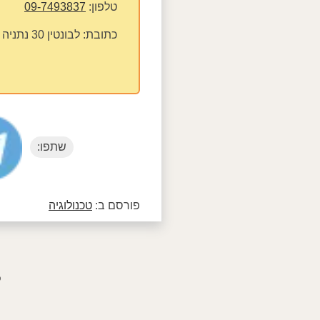
טלפון:
09-7493837
כתובת:
לבונטין 30 נתניה
שתפו:
פורסם ב:
טכנולוגיה
פ