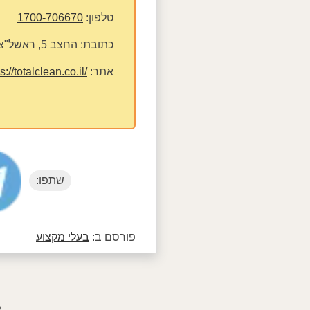
טלפון:
1700-706670
כתובת:
החצב 5, ראשל"צ
אתר:
s://totalclean.co.il/
שתפו:
פורסם ב:
בעלי מקצוע
פ