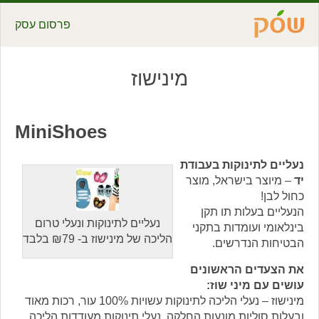
פרסום עסק
מינישוז
MiniShoes
נעליים לתינוקות בעבודת
יד
– מיוצר בישראל, מוצר
כחול לבן!
הנעליים בעלות תו תקן
נעליים לתינוקות ונעלי טרום
בינלאומי ועומדות בתקני
הליכה של מינישוז ב- ₪79 בלבד
הבטיחות הנדרשים.
את הצעדים הראשונים
עושים עם מיני שוז:
מינישוז – נעלי הליכה לתינוקות עשויות 100% עור, רכות מאוד
ובעלות סוליות מונעות החלקה. נעלי תינוקות מעודדות הליכה