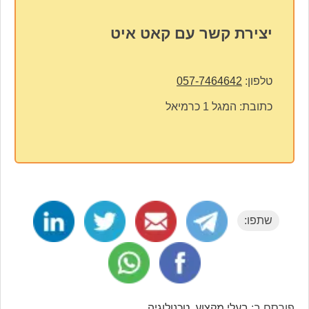
יצירת קשר עם קאט איט
טלפון:
057-7464642
כתובת:
המגל 1 כרמיאל
שתפו:
פורסם ב:
בעלי מקצוע
,
טכנולוגיה