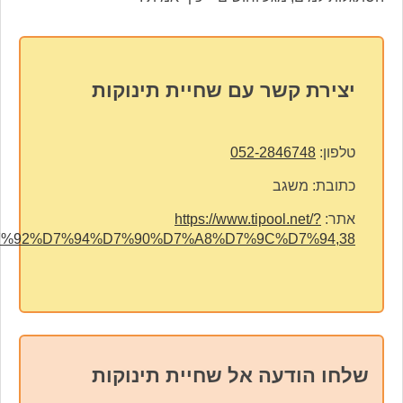
יצירת קשר עם שחיית תינוקות
פת
טלפון:
052-2846748
כתובת:
משגב
אתר:
https://www.tipool.net/?
%D7%92%D7%94%D7%90%D7%A8%D7%9C%D7%94,38
שלחו הודעה אל שחיית תינוקות