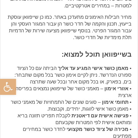
למטרות – במחירים אטרקטיביים.
מחיר חבילות האימונים מתעדכן באתר. כמו כן שייפוואן עוסקת
בייעוץ, תכנון והקמה של חדר כושר הן עבור המגזר העסקי והן
עבור המגזר הפרטי. בנוסף שייפוואן מציעה שירות של הדמיות
תלת מימדיות של חדרי כושר.
בשייפוואן תוכל למצוא:
•
מאמן כושר אישי המגיע עד אליך
הביתה עם כל הציוד
ספורט הנדרשד. ניתן לקיים אימון כושר בכל מקום שתבחר:
פתח סרגל
בים, בפארק, או בכל מקום אחר ובכל שעה שתרצה
•
אזורי אימון
– מאמני כושר של שייפוואן נמצאים בפריסה
ארצית
•
תחומי אימון
– סוגים שונים של התמחויות של מאמני כושר
• מאמן כושר אישי לזוגות, יחידים, וקבוצות.
•
פגישה אישית עם דיאטנית
לקבלת תפריט תזונה בריא
ומותאם אישית לפי המטרות שקבעתם
•
מכירה של ציוד כושר מקצועי
לחדר כושר במחירים
מפתיעים