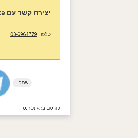
יצירת קשר עם 2Like
טלפון:
03-6964779
שתפו:
פורסם ב:
אינטרנט