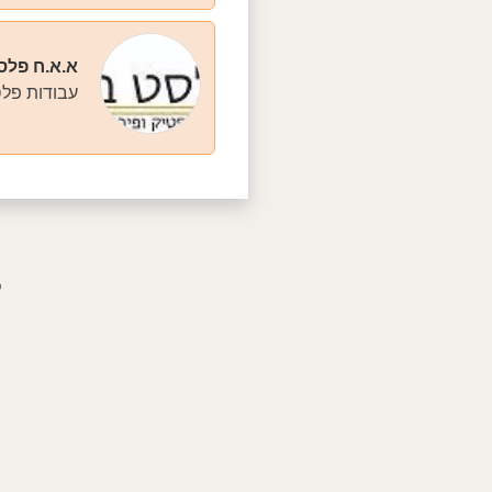
א.א.ח פלס
עבודות פלס
פ